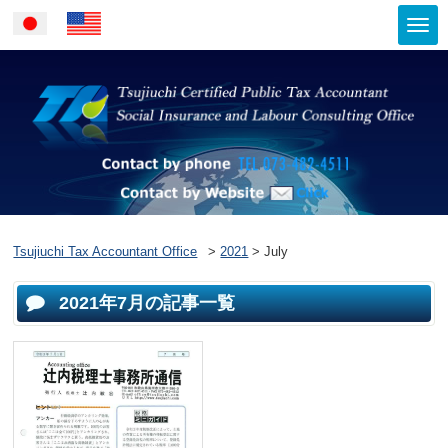
Togg
Japanese
English
navi
Contact by ph
Contact by Website
Tsujiuchi Tax Accountant Office
>
2021
>
July
2021年7月の記事一覧