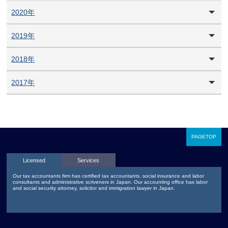
2020年
2019年
2018年
2017年
PAGETOP
Licensed
Services
Our tax accountants firm has certified tax accountants, social insurance and labor
consultants and administrative scriveners in Japan. Our accounting office has labor
and social security attorney, solicitor and immigration lawyer in Japan.