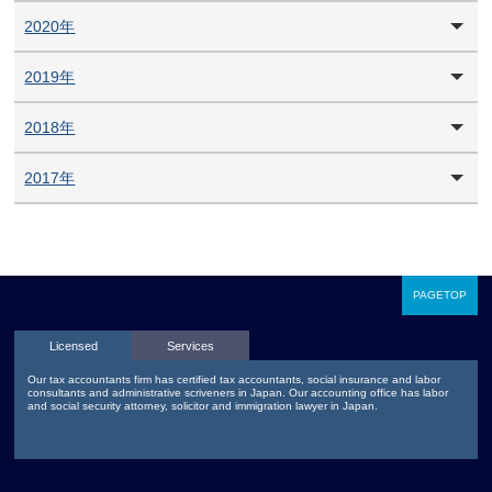
2020年
2019年
2018年
2017年
PAGETOP
Licensed
Services
Our tax accountants firm has certified tax accountants, social insurance and labor
consultants and administrative scriveners in Japan. Our accounting office has labor
and social security attorney, solicitor and immigration lawyer in Japan.