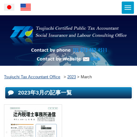
Togg
Japanese
English
navi
Contact by ph
Contact by Website
Tsujiuchi Tax Accountant Office
>
2023
>
March
2023年3月の記事一覧