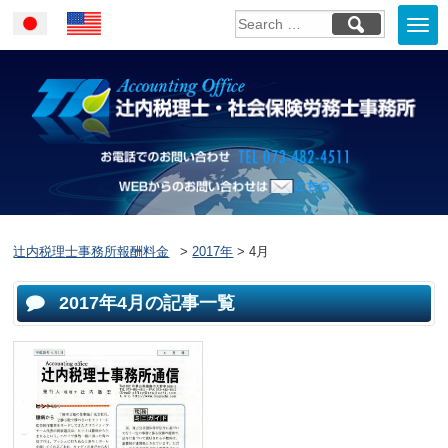
Togg
Japanese
English
navi
お電話でのお問い合
WEBからのお問い合わせはこ
ちら
辻内税理士事務所報酬料金
>
2017年
>
4月
2017年4月の記事一覧