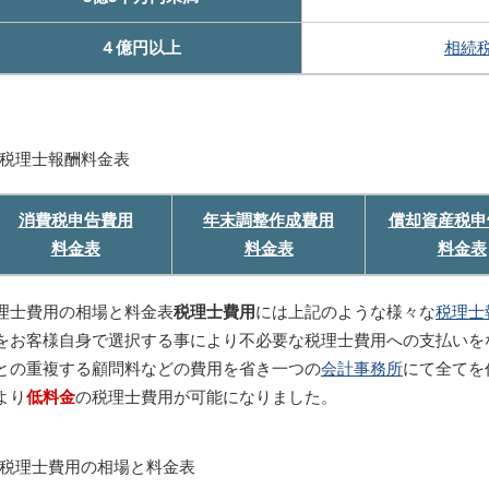
４億円以上
相続
税理士報酬料金表
消費税申告費用
年末調整作成費用
償却資産税申
料金表
料金表
料金表
理士費用の相場と料金表
税理士費用
には上記のような様々な
税理士
をお客様自身で選択する事により不必要な税理士費用への支払いを
との重複する顧問料などの費用を省き一つの
会計事務所
にて全てを
より
低料金
の税理士費用が可能になりました。
税理士費用の相場と料金表