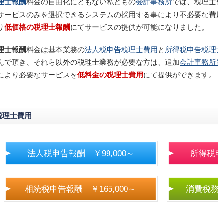
理士報酬
料金の自由化にともない私どもの
会計事務所
では、税理士
サービスのみを選択できるシステムの採用する事により不必要な費
り
低価格の税理士報酬
にてサービスの提供が可能になりました。
理士報酬
料金は基本業務の
法人税申告税理士費用
と
所得税申告税理
んで頂き、それら以外の税理士業務が必要な方は、追加
会計事務所
により必要なサービスを
低料金の税理士費用
にて提供ができます。
税理士費用
法人税申告報酬 ￥99,000～
所得税申
相続税申告報酬 ￥165,000～
消費税務