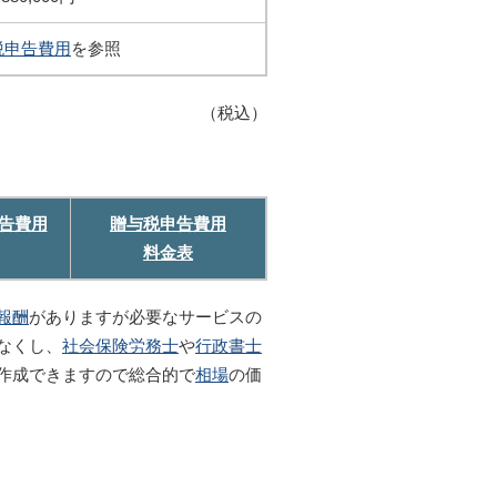
税申告費用
を参照
（税込）
告費用
贈与税申告費用
料金表
報酬
がありますが必要なサービスの
なくし、
社会保険労務士
や
行政書士
作成できますので総合的で
相場
の価