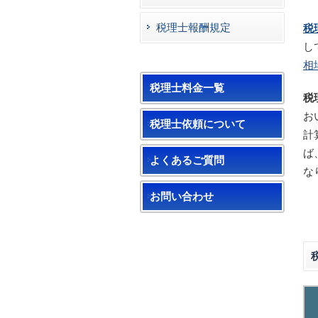
税理士報酬規定
税
し
相
税理士料金一覧
税
お
税理士依頼について
計
ば
よくあるご質問
な
お問い合わせ