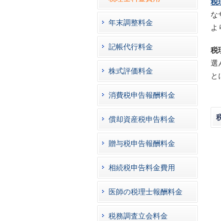
税
な
年末調整料金
よ
記帳代行料金
税
選
株式評価料金
と
消費税申告報酬料金
償却資産税申告料金
贈与税申告報酬料金
相続税申告料金費用
医師の税理士報酬料金
税務調査立会料金