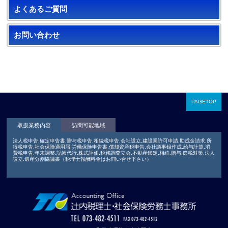
よくあるご質問
お問い合わせ
PAGETOP
取扱業務内容
訪問可能地域
法人税申告,確定申告書,贈与税申告,相続税申告,会社設立,建設業許可申請,助成金請求,所
得税申告,社会保険適用届,労働保険申告書,償却資産税申告,会社議事録作成,給与計算,消
費税申告,年末調整,記帳代行,株式評価,税務調査立会,不動産鑑定,相続,贈与,節税対策,法人
設立,遺産分割協議書（税理士報酬料金はお問い合せ下さい）