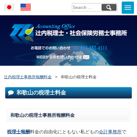
Togg
Japanese
English
navi
お電話でのお問い合
WEBからのお問い合わせはこ
ちら
辻内税理士事務所報酬料金
>
和歌山の税理士料金
和歌山の税理士料金
和歌山の税理士事務所報酬料金
税理士報酬
料金の自由化にともない私どもの
会計事務所
で