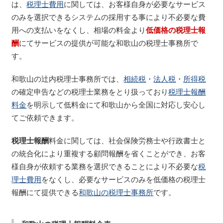
は、
税理士費用
に関しては、お客様自身が必要なサービス
のみを選択できるシステムの採用する事により不必要な費
用への支払いをなくし、相場の料金より
低価格の税理士報
酬
にてサービスの提供が可能な和歌山の税理士事務所で
す。
和歌山の辻内税理士事務所では、
相続税
・
法人税
・
所得税
の確定申告などの税理士業務をとり扱っており
税理士報酬
料金
を明示して低料金にて和歌山から全国に対応し安心し
てご依頼できます。
税理士報酬
料金に関しては、社会保険労務士や行政書士と
の統合化により重複する顧問報酬を省くことができ、お客
様自身が依頼する業務を選択できることにより不必要な
税
理士費用
をなくし、必要なサービスのみを低価格の税理士
報酬にて提供できる
和歌山の税理士事務所
です。