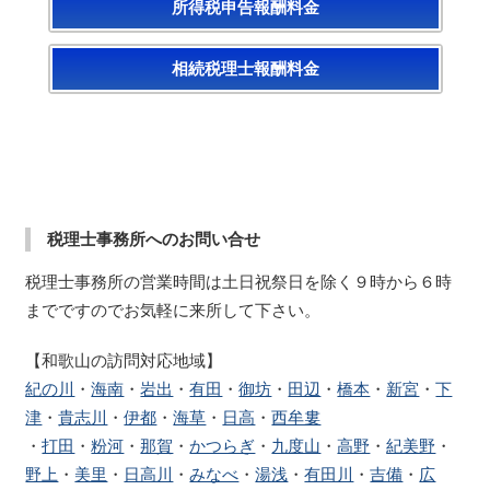
所得税申告報酬料金
相続税理士報酬料金
税理士事務所へのお問い合せ
税理士事務所の営業時間は土日祝祭日を除く９時から６時
までですのでお気軽に来所して下さい。
【和歌山の訪問対応地域】
紀の川
・
海南
・
岩出
・
有田
・
御坊
・
田辺
・
橋本
・
新宮
・
下
津
・
貴志川
・
伊都
・
海草
・
日高
・
西牟婁
・
打田
・
粉河
・
那賀
・
かつらぎ
・
九度山
・
高野
・
紀美野
・
野上
・
美里
・
日高川
・
みなべ
・
湯浅
・
有田川
・
吉備
・
広