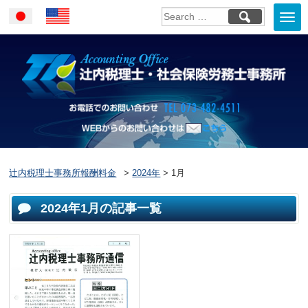
Togg
Japanese
English
navi
お電話でのお問い合
WEBからのお問い合わせはこ
ちら
辻内税理士事務所報酬料金
>
2024年
>
1月
2024年1月の記事一覧