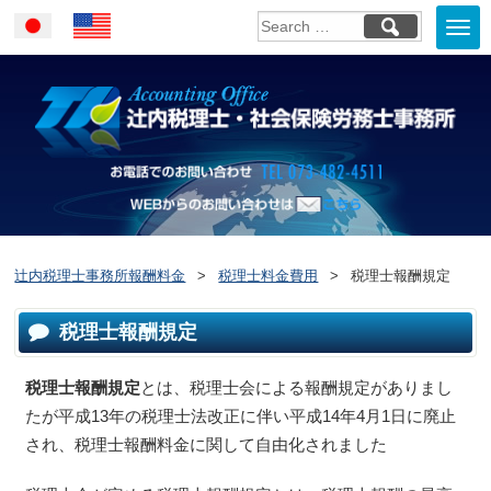
Togg
Japanese
English
navi
お電話でのお問い合
WEBからのお問い合わせはこ
ちら
辻内税理士事務所報酬料金
>
税理士料金費用
>
税理士報酬規定
税理士報酬規定
税理士報酬規定
とは、税理士会による報酬規定がありまし
たが平成13年の税理士法改正に伴い平成14年4月1日に廃止
され、税理士報酬料金に関して自由化されました