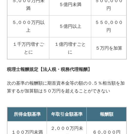
５,０００万円未
５００,０００
５億円未満
満
円
５,０００万円以
５５０,０００
５億円以上
上
円
１千万円増すご
１億円増すごと
５万円を加算
とに
に
税理士報酬規定【法人税・税務代理報酬】
次の基準の報酬額に期首資本金等の額の０.５％相当額を加
算するが加算額は５０万円を超えることができない
所得金額基準
年取引金額基準
報酬額
２,０００万円未
１００万円未満
６０,０００円