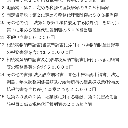
贈与税：第２に定める税務代理報酬の３０％相当額
地価税：第２に定める税務代理報酬額の５０％相当額
固定資産税：第２に定める税務代理報酬額の５０％相当額
その他の税目(法第２条第１項に規定する除外税目を除く)：
第２に定める税務代理報酬額の５０％相当額
不服申立書５０,０００円
相続税物納申請書(当該申請書に添付すべき物納財産目録等
の税務書類を含む)１５０,０００円
相続税延納申請書及び贈与税延納申請書(添付すべき明細書
等の税務書類を含む)５０,０００円
その他の書類(法人設立届出書、青色申告承認申請書、法定
調書、年末調整関係書類及び給与所得の源泉徴収票(給与支
払報告書を含む)等)１事案につき２０,０００円
法第３３条の２第１項業務に対する報酬、第２に定める当
該税目に係る税務代理報酬額の２０％相当額