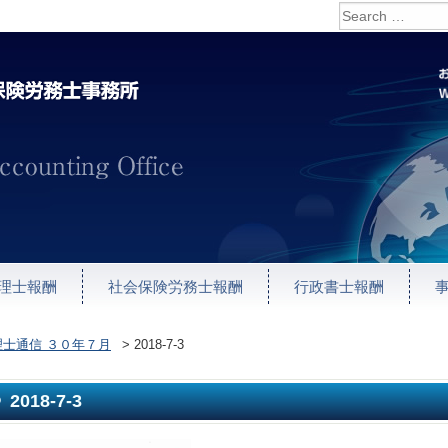
理士報酬
社会保険労務士報酬
行政書士報酬
理士通信 ３０年７月
>
2018-7-3
2018-7-3