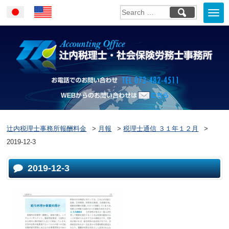
Togg
Japanese
English
navi
お電話でのお問い合
WEBからのお問い合わせはこ
ちら
辻内税理士事務所報酬料金
>
月報
>
税理士通信 ３１年１２月
>
2019-12-3
2019-12-3