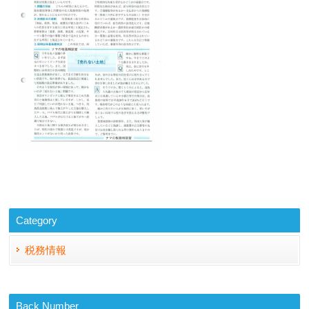
Category
税務情報
Back Number