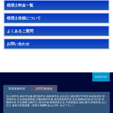
税理士料金一覧
税理士依頼について
よくあるご質問
お問い合わせ
PAGETOP
取扱業務内容
訪問可能地域
法人税申告,確定申告書,贈与税申告,相続税申告,会社設立,建設業許可申請,助成金請求,所
得税申告,社会保険適用届,労働保険申告書,償却資産税申告,会社議事録作成,給与計算,消
費税申告,年末調整,記帳代行,株式評価,税務調査立会,不動産鑑定,相続,贈与,節税対策,法人
設立,遺産分割協議書（税理士報酬料金はお問い合せ下さい）