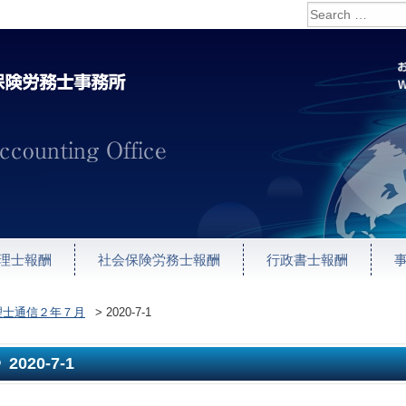
理士報酬
社会保険労務士報酬
行政書士報酬
理士通信２年７月
>
2020-7-1
2020-7-1