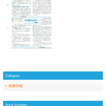
Category
税務情報
Back Number