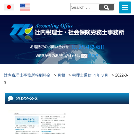
Togg
Japanese
English
navi
お電話でのお問い合
WEBからのお問い合わせはこ
ちら
辻内税理士事務所報酬料金
>
月報
>
税理士通信 ４年３月
>
2022-3-
3
2022-3-3