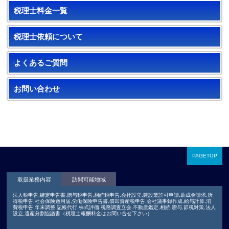
税理士料金一覧
税理士依頼について
よくあるご質問
お問い合わせ
PAGETOP
取扱業務内容
訪問可能地域
法人税申告,確定申告書,贈与税申告,相続税申告,会社設立,建設業許可申請,助成金請求,所
得税申告,社会保険適用届,労働保険申告書,償却資産税申告,会社議事録作成,給与計算,消
費税申告,年末調整,記帳代行,株式評価,税務調査立会,不動産鑑定,相続,贈与,節税対策,法人
設立,遺産分割協議書（税理士報酬料金はお問い合せ下さい）