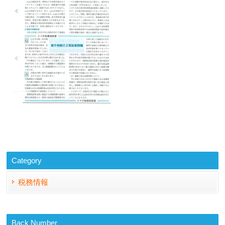
Category
税務情報
Back Number