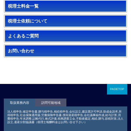
税理士料金一覧
税理士依頼について
よくあるご質問
お問い合わせ
PAGETOP
取扱業務内容
訪問可能地域
法人税申告,確定申告書,贈与税申告,相続税申告,会社設立,建設業許可申請,助成金請求,所
得税申告,社会保険適用届,労働保険申告書,償却資産税申告,会社議事録作成,給与計算,消
費税申告,年末調整,記帳代行,株式評価,税務調査立会,不動産鑑定,相続,贈与,節税対策,法人
設立,遺産分割協議書（税理士報酬料金はお問い合せ下さい）