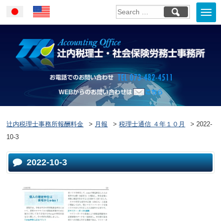
Togg
Japanese
English
navi
お電話でのお問い合
WEBからのお問い合わせはこ
ちら
辻内税理士事務所報酬料金
>
月報
>
税理士通信 ４年１０月
>
2022-
10-3
2022-10-3