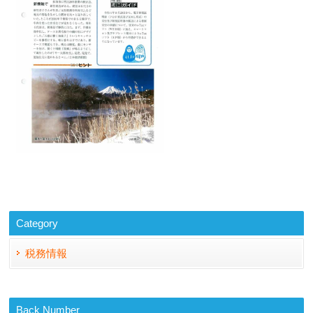
Category
税務情報
Back Number