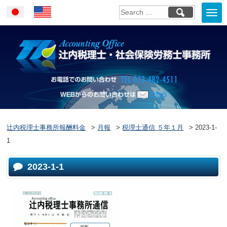
Togg
Japanese
English
navi
お電話でのお問い合
WEBからのお問い合わせはこ
ちら
辻内税理士事務所報酬料金
>
月報
>
税理士通信 ５年１月
>
2023-1-
1
2023-1-1