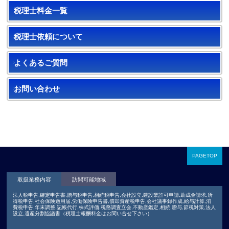
税理士料金一覧
税理士依頼について
よくあるご質問
お問い合わせ
PAGETOP
取扱業務内容
訪問可能地域
法人税申告,確定申告書,贈与税申告,相続税申告,会社設立,建設業許可申請,助成金請求,所
得税申告,社会保険適用届,労働保険申告書,償却資産税申告,会社議事録作成,給与計算,消
費税申告,年末調整,記帳代行,株式評価,税務調査立会,不動産鑑定,相続,贈与,節税対策,法人
設立,遺産分割協議書（税理士報酬料金はお問い合せ下さい）