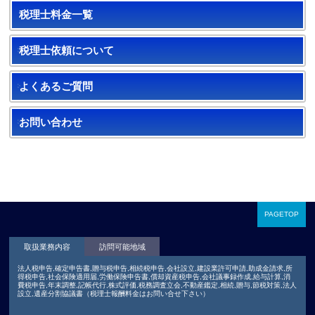
税理士料金一覧
税理士依頼について
よくあるご質問
お問い合わせ
PAGETOP
取扱業務内容
訪問可能地域
法人税申告,確定申告書,贈与税申告,相続税申告,会社設立,建設業許可申請,助成金請求,所
得税申告,社会保険適用届,労働保険申告書,償却資産税申告,会社議事録作成,給与計算,消
費税申告,年末調整,記帳代行,株式評価,税務調査立会,不動産鑑定,相続,贈与,節税対策,法人
設立,遺産分割協議書（税理士報酬料金はお問い合せ下さい）