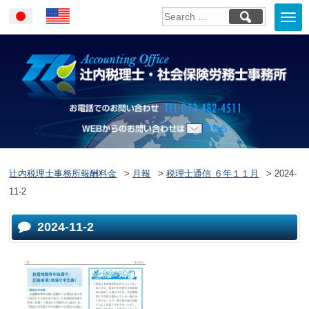
Togg
Japanese
English
navi
お電話でのお問い合
WEBからのお問い合わせはこ
ちら
辻内税理士事務所報酬料金
>
月報
>
税理士通信 ６年１１月
>
2024-
11-2
2024-11-2