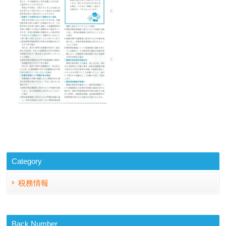
Category
税務情報
Back Number