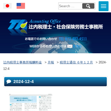
Togg
Japanese
English
navi
お電話でのお問い合
WEBからのお問い合わせはこ
ちら
辻内税理士事務所報酬料金
>
月報
>
税理士通信 ６年１２月
>
2024-
12-4
2024-12-4