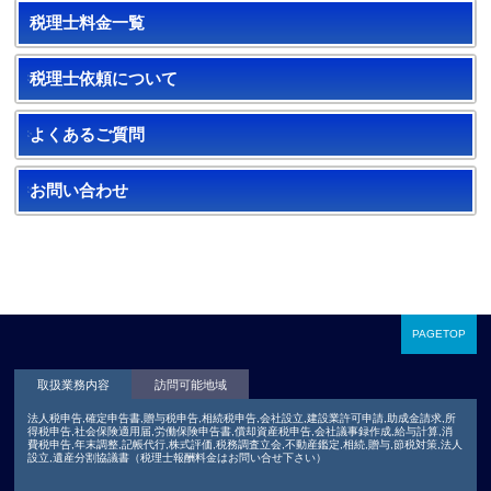
税理士料金一覧
税理士依頼について
よくあるご質問
お問い合わせ
PAGETOP
取扱業務内容
訪問可能地域
法人税申告,確定申告書,贈与税申告,相続税申告,会社設立,建設業許可申請,助成金請求,所
得税申告,社会保険適用届,労働保険申告書,償却資産税申告,会社議事録作成,給与計算,消
費税申告,年末調整,記帳代行,株式評価,税務調査立会,不動産鑑定,相続,贈与,節税対策,法人
設立,遺産分割協議書（税理士報酬料金はお問い合せ下さい）