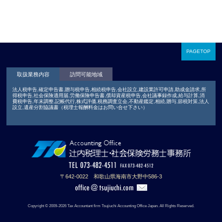
PAGETOP
取扱業務内容
訪問可能地域
法人税申告,確定申告書,贈与税申告,相続税申告,会社設立,建設業許可申請,助成金請求,所
得税申告,社会保険適用届,労働保険申告書,償却資産税申告,会社議事録作成,給与計算,消
費税申告,年末調整,記帳代行,株式評価,税務調査立会,不動産鑑定,相続,贈与,節税対策,法人
設立,遺産分割協議書（税理士報酬料金はお問い合せ下さい）
〒642-0022 和歌山県海南市大野中586-3
Copyright © 2009-2026 Tax Accountant firm Tsujiuchi Accounting Office Japan. All Rights Reserved.