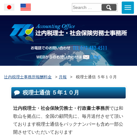
Togg
Japanese
English
navi
お電話でのお問い合
WEBからのお問い合わせはこ
ちら
辻内税理士事務所報酬料金
>
月報
>
税理士通信 ５年１０月
税理士通信 ５年１０月
辻内税理士・社会保険労務士・行政書士事務所
では和
歌山を拠点に、全国の顧問先に、毎月送付させて頂い
ております税理士通信をバックナンバーも含め一部公
開させていただいております