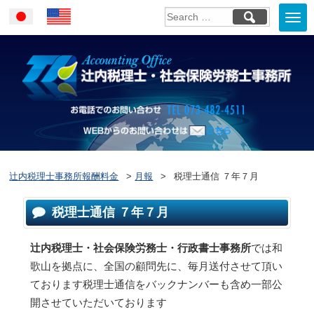
Togg
Japanese
English
navi
お電話でのお問い合
WEBからのお問い合わせはこ
ちら
辻内税理士事務所報酬料金
>
月報
>
税理士通信 ７年７月
税理士通信 ７年７月
辻内税理士・社会保険労務士・行政書士事務所
では和
歌山を拠点に、全国の顧問先に、毎月送付させて頂い
ております税理士通信をバックナンバーも含め一部公
開させていただいております