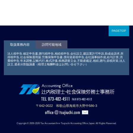
PAGETOP
取扱業務内容
訪問可能地域
法人税申告,確定申告書,贈与税申告,相続税申告,会社設立,建設業許可申請,助成金請求,所
得税申告,社会保険適用届,労働保険申告書,償却資産税申告,会社議事録作成,給与計算,消
費税申告,年末調整,記帳代行,株式評価,税務調査立会,不動産鑑定,相続,贈与,節税対策,法人
設立,遺産分割協議書（税理士報酬料金はお問い合せ下さい）
〒642-0022 和歌山県海南市大野中586-3
Copyright © 2009-2026 Tax Accountant firm Tsujiuchi Accounting Office Japan. All Rights Reserved.