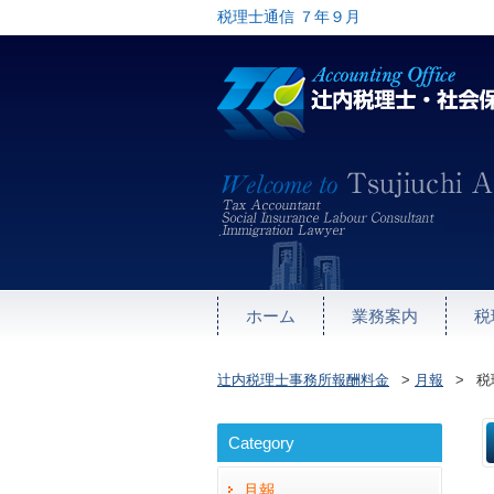
税理士通信 ７年９月
ホーム
業務案内
税
辻内税理士事務所報酬料金
>
月報
>
税
Category
月報