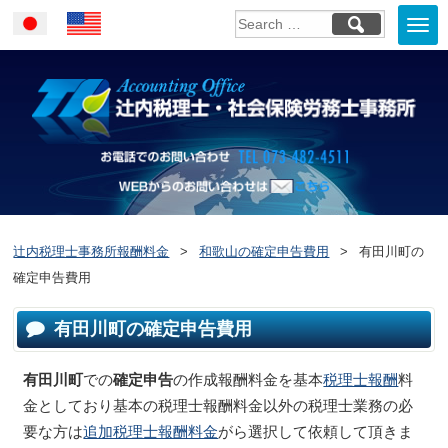
Togg
Japanese
English
navi
お電話でのお問い合
WEBからのお問い合わせはこ
ちら
辻内税理士事務所報酬料金
>
和歌山の確定申告費用
>
有田川町の
確定申告費用
有田川町の確定申告費用
有田川町
での
確定申告
の作成報酬料金を基本
税理士報酬
料
金としており基本の税理士報酬料金以外の税理士業務の必
要な方は
追加税理士報酬料金
がら選択して依頼して頂きま