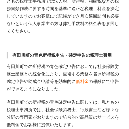
どもの税理士事務所では法人税、所得税、相続税などの税
務書類作成に要する時間を基準に適正な税理士料金を決定
していますのでお客様にて記帳ができ月次巡回訪問も必要
ないという個人事業主の方は弊社手数料の料金表を参照し
てください。
有田川町の青色所得税申告・確定申告の税理士費用
有田川町での所得税の青色確定申告においては社会保険労
務士業務との統合化により、重複する業務を省き所得税の
確定申告や助成金申請等を効率的に
低料金
の報酬にて申告
ができるようになりました。
有田川町での所得税の青色確定申告に関しては、私どもの
税理士事務所では、社会保険労務士、行政書士など様々な
分野の専門家がおりますので統合的で高品質のサービスを
低料金でお客様に提供いたします。