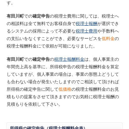
す。
有田川町
での
確定申告
の税理士費用に関しては、税理士へ
の相談料は全て無料でお客様自身で
税理士報酬
が選択でき
るシステムの採用によって不必要な
税理士費用
や手数料へ
の支払いをなくすことができ、必要なサービスを
低料金
の
税理士報酬料金にて依頼が可能になりました。
有田川町
での
確定申告
の
税理士報酬料金
は、個人事業主の
年間売上高を基準に、所得税申告の税理士報酬料金を算定
していますが、個人事業の場合は、事業の形態上どうして
も合わない場合が発生いたしますのでご相談して頂ければ
所得税の確定申告に関して
低価格
の税理士報酬料金のお見
積もりの提案をさせて頂きますのでお気軽に税理士報酬の
見積もりを依頼して下さい。
所得税の確定申告（税理士報酬料金表）