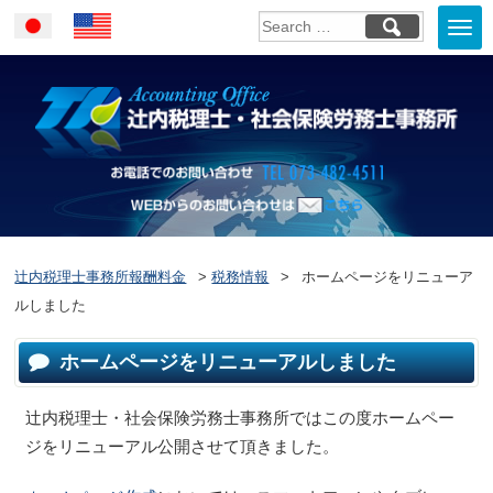
Togg
Japanese
English
navi
お電話でのお問い合
WEBからのお問い合わせはこ
ちら
辻内税理士事務所報酬料金
>
税務情報
>
ホームページをリニューア
ルしました
ホームページをリニューアルしました
辻内税理士・社会保険労務士事務所ではこの度ホームペー
ジをリニューアル公開させて頂きました。