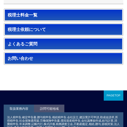
税理士料金一覧
税理士依頼について
よくあるご質問
お問い合わせ
PAGETOP
取扱業務内容
訪問可能地域
法人税申告,確定申告書,贈与税申告,相続税申告,会社設立,建設業許可申請,助成金請求,所
得税申告,社会保険適用届,労働保険申告書,償却資産税申告,会社議事録作成,給与計算,消
費税申告,年末調整,記帳代行,株式評価,税務調査立会,不動産鑑定,相続,贈与,節税対策,法人