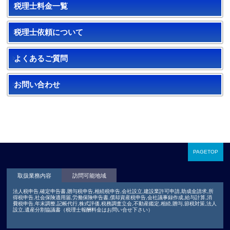
税理士料金一覧
税理士依頼について
よくあるご質問
お問い合わせ
PAGETOP
取扱業務内容
訪問可能地域
法人税申告,確定申告書,贈与税申告,相続税申告,会社設立,建設業許可申請,助成金請求,所
得税申告,社会保険適用届,労働保険申告書,償却資産税申告,会社議事録作成,給与計算,消
費税申告,年末調整,記帳代行,株式評価,税務調査立会,不動産鑑定,相続,贈与,節税対策,法人
設立,遺産分割協議書（税理士報酬料金はお問い合せ下さい）