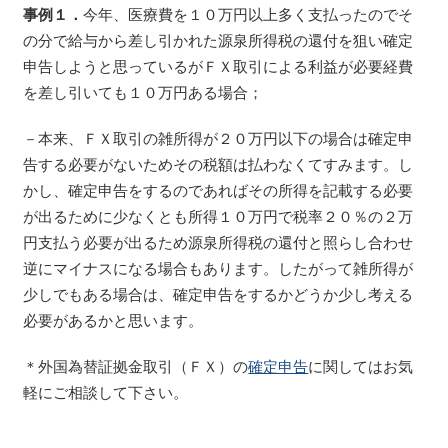
事例１．
今年、医療費を１０万円以上多く支払ったのでそ
の分で給与から差し引かれた源泉所得税の還付を狙い確定
申告しようと思っているがＦＸ取引による利益が必要経費
を差し引いても１０万円ある場合；
－本来、ＦＸ取引の雑所得が２０万円以下の場合は確定申
告する必要がないためその税額は払わなくてすみます。し
かし、確定申告をするのであればその所得を記載する必要
が出るために少なくとも所得１０万円で税率２０％の２万
円支払う必要が出るため源泉所得税の還付と照らし合わせ
逆にマイナスになる場合もあります。したがって雑所得が
少しでもある場合は、確定申告をするかどうか少し考える
必要があるかと思います。
＊外国為替証拠金取引（ＦＸ）の
確定申告
に関してはお気
軽にご相談して下さい。