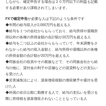
しながら、確定申告する場合は２０万円以下の利益も記載
する必要があり課税されてしまいます。
FXで確定申告
が必要な人は下記のような条件です
◆年間の給与収入が2,000万円を超える人
◆給与を１つの会社からもらっており、給与所得や退職所
得以外の各種の所得金額の合計額が20万円を超える人
◆給与を二つ以上の会社からもらっていて、年末調整をさ
れなかった給与の収入金額と、給与所得や退職以外の各種
の所得金額の合計額が20万円を超える人
◆同族会社の役員やその親族などで、その同族会社から給
与の他に、貸付金の利子や店舗などの賃貸料などの支払い
を受けた人
◆災害減免法により、源泉徴収税額の徴収猶予や還付を受
けた人
◆外国の在日公館に勤務する人で、給与の支払いを受ける
際に所得税を源泉徴収されないこととなっている人