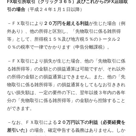
FX取引所取引（クリック３６５）及びこれからのFX店頭取
引の場合
（平成２４年１月１日以降）
－ＦＸ取引により
２０万円を超える利益
が生じた場合（例
外あり）、他の所得と区別し、「先物取引に係る雑所得
等」として、所得税１５％及び地方税５％のトータル２
０％の税率で一律でかかります（申告分離課税）。
－ＦＸ取引により損失が生じた場合、他の「先物取引に係
る雑所得等」の金額との損益通算は可能ですが、それ以外
の所得の金額との損益通算はできません。また、他の「先
物取引に係る雑所得等」の損益通算をしてもなお引ききれ
ない損失額は、一定の要件の下に、翌年以後３年内の各年
分の「先物取引に係る雑所得等」の金額から控除すること
ができます。
－なお、ＦＸ取引による
２０万円以下の利益（必要経費を
差引いた）
の場合、確定申告する義務はありません。しか