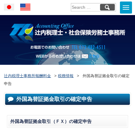
Togg
Japanese
English
navi
お電話でのお問い合
WEBからのお問い合わせはこ
ちら
辻内税理士事務所報酬料金
>
税務情報
>
外国為替証拠金取引の確定
申告
外国為替証拠金取引の確定申告
外国為替証拠金取引（ＦＸ）の確定申告