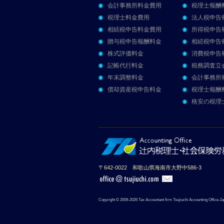
会計事務所料金費用
税理士報酬
税理士料金費用
法人税申告
相続税申告料金費用
所得税申告
贈与税申告報酬料金
相続税申告
株式評価料金
消費税申告
記帳代行料金
税務調査立
年末調整料金
会計事務所
償却資産税申告料金
税理士報酬
格安の税理
〒642-0022 和歌山県海南市大野中586-3
Copyright © 2009-2026 Tax Accountant firm Tsujiuchi Accounting Office Ja