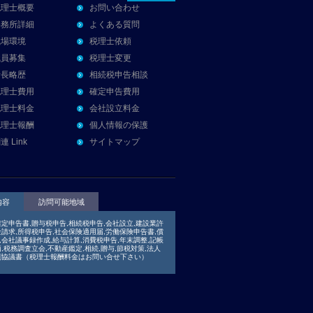
税理士概要
お問い合わせ
事務所詳細
よくある質問
職場環境
税理士依頼
職員募集
税理士変更
所長略歴
相続税申告相談
税理士費用
確定申告費用
税理士料金
会社設立料金
税理士報酬
個人情報の保護
連 Link
サイトマップ
内容
訪問可能地域
確定申告書,贈与税申告,相続税申告,会社設立,建設業許
金請求,所得税申告,社会保険適用届,労働保険申告書,償
,会社議事録作成,給与計算,消費税申告,年末調整,記帳
,税務調査立会,不動産鑑定,相続,贈与,節税対策,法人
割協議書（税理士報酬料金はお問い合せ下さい）