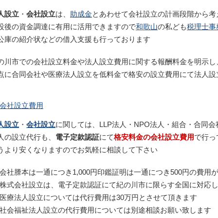
人設立
・
会社設立
は、
助成金
とあわせて会社設立の計画段階から考
設後の資金調達に有用に活用できますので
和歌山
の私ども
税理士事
公庫の紹介状などの借入支援も行っております
の川市での会社設立料金や法人設立費用に関する報酬料金を明示し
点に合同会社や医療法人設立を低料金で格安の設立費用にて法人設
会社設立費用
人設立
・
会社設立
に関しては、LLP法人・NPO法人・組合・合同
人の設立代行も、
電子定款認証
にて
格安料金の会社設立費用
で行っ
うより安くなりますのでお気軽に相談して下さい
会社謄本は一通につき1,000円印鑑証明は一通につき500円の費用
株式会社設立は、電子定款認証にて紀の川市に限らす全国に対応
医療法人設立については代行費用は30万円とさせて頂きます
社会福祉法人設立の代行費用については別途相談お願い致します