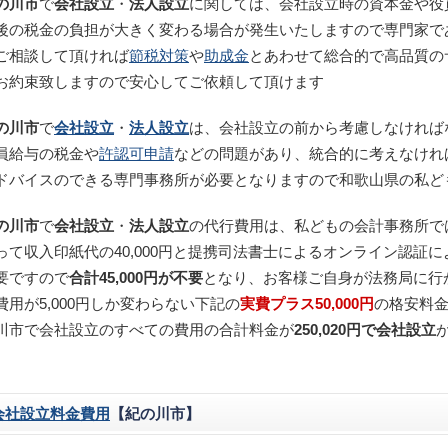
の川市
で
会社設立
・
法人設立
に関しては、会社設立時の資本金や役
後の税金の負担が大きく変わる場合が発生いたしますので専門家で
ご相談して頂ければ
節税対策
や
助成金
とあわせて総合的で高品質の
お約束致しますので安心してご依頼して頂けます
の川市
で
会社設立
・
法人設立
は、会社設立の前から考慮しなければ
員給与の税金や
許認可申請
などの問題があり、統合的に考えなけれ
ドバイスのできる専門事務所が必要となりますので和歌山県の私ど
の川市
で
会社設立
・
法人設立
の代行費用は、私どもの会計事務所で
って収入印紙代の40,000円と提携司法書士によるオンライン認証によ
要ですので
合計45,000円が不要
となり、お客様ご自身が法務局に行
費用が5,000円しか変わらない下記の
実費プラス50,000円
の格安料
川市で会社設立のすべての費用の合計料金が
250,020円で会社設立
会社設立料金費用
【紀の川市】