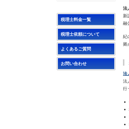
法
新
税理士料金一覧
融
税理士依頼について
紀
拠
よくあるご質問
お問い合わせ
法
法
行