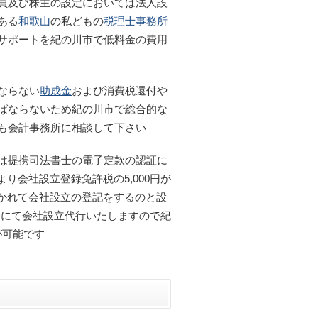
員及び株主の設定においては法人設
ある
和歌山
の私どもの
税理士事務所
サポートを紀の川市で低料金の費用
ならない
助成金
および消費税還付や
ばならないため紀の川市で総合的な
も会計事務所に相談して下さい
は提携司法書士の電子定款の認証に
り会社設立登録免許税の5,000円が
かれて会社設立の登記をするのと設
金にて会社設立代行いたしますので紀
が可能です