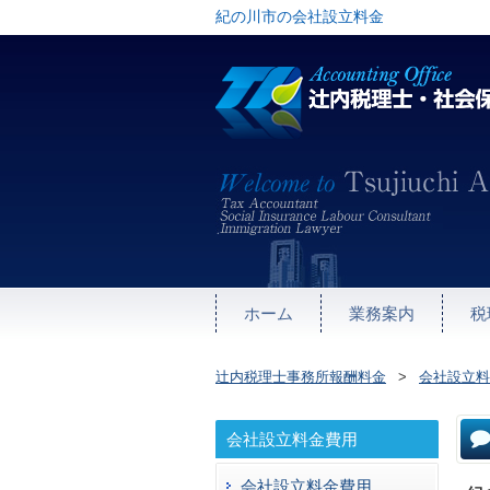
紀の川市の会社設立料金
ホーム
業務案内
税
辻内税理士事務所報酬料金
>
会社設立料
会社設立料金費用
会社設立料金費用