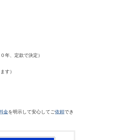
１０年、定款で決定）
ります）
料金
を明示して安心してご
依頼
でき