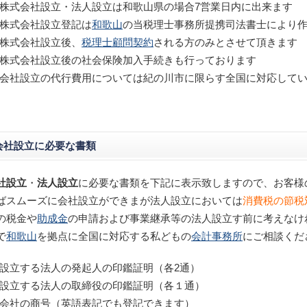
株式会社設立・法人設立は和歌山県の場合7営業日内に出来ます
株式会社設立登記は
和歌山
の当税理士事務所提携司法書士により
株式会社設立後、
税理士顧問契約
される方のみとさせて頂きます
株式会社設立後の社会保険加入手続きも行っております
会社設立の代行費用については紀の川市に限らす全国に対応して
会社設立に必要な書類
社設立
・
法人設立
に必要な書類を下記に表示致しますので、お客様
ばスムーズに会社設立ができまが法人設立においては
消費税の節税
の税金や
助成金
の申請および事業継承等の法人設立す前に考えなけ
で
和歌山
を拠点に全国に対応する私どもの
会計事務所
にご相談くだ
設立する法人の発起人の印鑑証明（各2通）
設立する法人の取締役の印鑑証明（各１通）
会社の商号（英語表記でも登記できます）