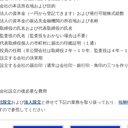
会社の本店所在地および目的
法人の資本金（一円から登記できます）および発行可能株式総数
法人の資本金の振込先金融機関の所在地および名称
取締役の氏名および代表取締役の氏名
監査役の氏名（監査役をおかない場合は不要）
代表取締役個人の市町村に届出の印鑑証明（１通）
役員の任期（非公開会社は取締役２年～１０年、監査役は４年～
設立する会社の決算期
設立する会社の届出印（通常は会社印・銀行印・角印の三つを作
会社設立の後必要な費用
社設立
および
法人設立
と併せて下記の業務を取り扱っており、
報酬
すので参照してください