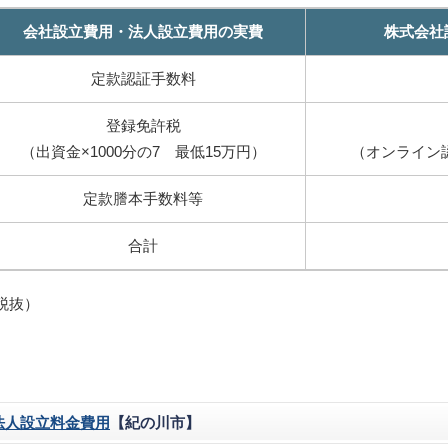
会社設立費用・法人設立費用の実費
株式会社
定款認証手数料
登録免許税
（出資金×1000分の7 最低15万円）
（オンライン認
定款謄本手数料等
合計
税抜）
法人設立料金費用
【紀の川市】