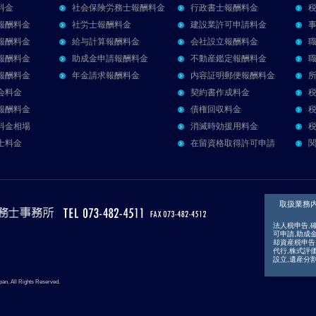
料金
社会保険労務士報酬料金
行政書士報酬料金
報酬料金
社労士報酬料金
建設業許可申請料金
報酬料金
給与計算報酬料金
会社設立報酬料金
報酬料金
助成金申請報酬料金
不動産鑑定報酬料金
報酬料金
年金請求報酬料金
内容証明郵便報酬料金
会料金
契約書作成料金
報酬料金
債権回収料金
料金相場
消滅時効援用料金
士料金
在留資格取得許可申請
関
取扱業務
法人税申告,
可申請,助成
却資産税申告
代行,株式評価
設立,遺産分
pan. All Rights Reserved.