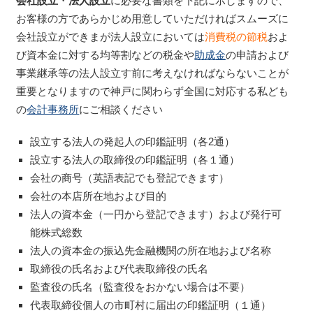
会社設立
・
法人設立
に必要な書類を下記に示しますので、
お客様の方であらかじめ用意していただければスムーズに
会社設立ができまが法人設立においては
消費税の節税
およ
び資本金に対する均等割などの税金や
助成金
の申請および
事業継承等の法人設立す前に考えなければならないことが
重要となりますので神戸に関わらず全国に対応する私ども
の
会計事務所
にご相談ください
設立する法人の発起人の印鑑証明（各2通）
設立する法人の取締役の印鑑証明（各１通）
会社の商号（英語表記でも登記できます）
会社の本店所在地および目的
法人の資本金（一円から登記できます）および発行可
能株式総数
法人の資本金の振込先金融機関の所在地および名称
取締役の氏名および代表取締役の氏名
監査役の氏名（監査役をおかない場合は不要）
代表取締役個人の市町村に届出の印鑑証明（１通）