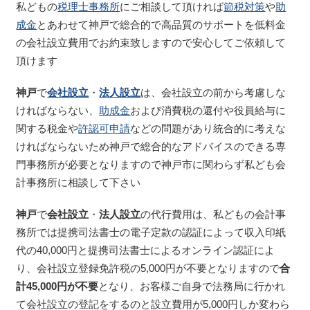
私どもの
税理士事務所
にご相談して頂ければ
節税対策
や
助
成金
とあわせて神戸で総合的で高品質のサポートを低料金
の会社設立費用でお約束致しますので安心してご依頼して
頂けます
神戸
で
会社設立
・
法人設立
は、会社設立の前から考慮しな
ければならない、
助成金
および消費税の還付や役員給与に
関する税金や
許認可申請
などの問題があり統合的に考えな
ければならないため神戸で総合的なアドバイスのできる専
門事務所が必要となりますので神戸市に関わらず私ども会
計事務所に相談して下さい
神戸
で
会社設立
・
法人設立
の代行費用は、私どもの会計事
務所では提携司法書士の電子定款の認証によって収入印紙
代の40,000円と提携司法書士によるオンライン認証によ
り、会社設立登録免許税の5,000円が不要となりますので
合
計45,000円が不要
となり、お客様ご自身で法務局に行かれ
て会社設立の登記をするのと設立費用が5,000円しか変わら