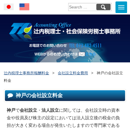
Togg
Japanese
English
navi
お電話でのお問い合
WEBからのお問い合わせはこ
ちら
辻内税理士事務所報酬料金
>
会社設立料金費用
>
神戸の会社設立
料金
神戸の会社設立料金
神戸
で
会社設立
・
法人設立
に関しては、会社設立時の資本
金や役員及び株主の設定においては法人設立後の税金の負
担が大きく変わる場合が発生いたしますので専門家である