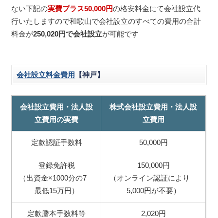
ない下記の
実費プラス50,000円
の格安料金にて会社設立代
行いたしますので和歌山で会社設立のすべての費用の合計
料金が
250,020円で会社設立
が可能です
会社設立料金費用
【神戸】
会社設立費用・法人設
株式会社設立費用・法人設
立費用の実費
立費用
定款認証手数料
50,000円
登録免許税
150,000円
（出資金×1000分の7
（オンライン認証により
最低15万円）
5,000円が不要）
定款謄本手数料等
2,020円