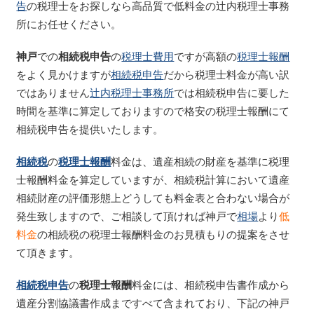
告
の税理士をお探しなら高品質で低料金の辻内税理士事務
所にお任せください。
神戸
での
相続税申告
の
税理士費用
ですが高額の
税理士報酬
をよく見かけますが
相続税申告
だから税理士料金が高い訳
ではありません
辻内税理士事務所
では相続税申告に要した
時間を基準に算定しておりますので格安の税理士報酬にて
相続税申告を提供いたします。
相続税
の
税理士報酬
料金は、遺産相続の財産を基準に税理
士報酬料金を算定していますが、相続税計算において遺産
相続財産の評価形態上どうしても料金表と合わない場合が
発生致しますので、ご相談して頂ければ神戸で
相場
より
低
料金
の相続税の税理士報酬料金のお見積もりの提案をさせ
て頂きます。
相続税申告
の
税理士報酬
料金には、相続税申告書作成から
遺産分割協議書作成まですべて含まれており、下記の神戸