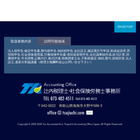
PAGETOP
取扱業務内容
訪問可能地域
法人税申告,確定申告書,贈与税申告,相続税申告,会社設立,建設業許可申請,助成金請求,所
得税申告,社会保険適用届,労働保険申告書,償却資産税申告,会社議事録作成,給与計算,消
費税申告,年末調整,記帳代行,株式評価,税務調査立会,不動産鑑定,相続,贈与,節税対策,法人
設立,遺産分割協議書（税理士報酬料金はお問い合せ下さい）
〒642-0022 和歌山県海南市大野中586-3
Copyright © 2009-2026 Tax Accountant firm Tsujiuchi Accounting Office Japan. All Rights Reserved.