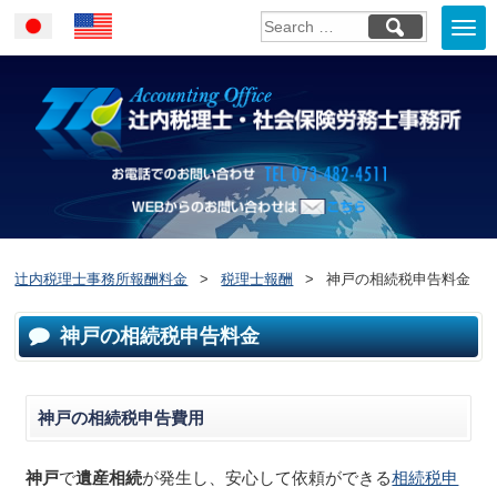
Togg
Japanese
English
navi
お電話でのお問い合
WEBからのお問い合わせはこ
ちら
辻内税理士事務所報酬料金
>
税理士報酬
>
神戸の相続税申告料金
神戸の相続税申告料金
神戸の相続税申告費用
神戸
で
遺産相続
が発生し、安心して依頼ができる
相続税申