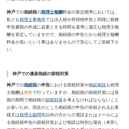
神戸
での
相続税
の
税理士報酬
料金の算定標準においては、
私ども
税理士事務所
では法人税や所得税申告と同様に税務
申告書類の作成に必要とする時間を基準に適正な税理士報
酬を算定していますので、相続税の申告だから税理士報酬
料金が高いという事はありませんので安心してご依頼下さ
い。
神戸での遺産相続の節税対策
神戸
での
相続税
の
申告
における節税対策や
相続相談
も税理
士報酬は
無料
で行っていますが、相続税の節税対策には長
期の期間で相続税の
節税対策
を考えなければならないこと
が多いため、現在のところ相続税の申告の依頼されるお客
様又は
税理士顧問
先以外の方からの電話またはメールによ
る相続税申告の節税対策および相談は特別な場合（来所し