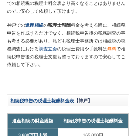
での相続税の税理士料金表より高くなることはありません
のでご安心して依頼して頂けます。
神戸
での
遺産相続
の
税理士報酬
料金を考える際に、相続税
申告を作成するだけでなく、相続税申告後の税務調査の事
も考える必要があり、私ども税理士事務所では相続税の税
務調査における
調査立会
の税理士費用や手数料は
無料
で相
続税申告後の税理士支援も整っておりますので安心してご
依頼して下さい。
相続税申告の税理士報酬料金表
【神戸】
遺産相続の財産総額
相続税申告の税理士報酬料金
3,600万円未満
165,000円