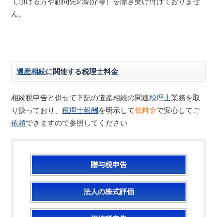
て頂ける方や顧問先の紹介等）を除き受け付けておりませ
ん。
遺産相続
に関連する税理士料金
相続税申告と併せて下記の遺産相続の関連
税理士
業務を取
り扱っており、
税理士報酬
を明示して
低料金
で安心してご
依頼
できますので参照してください
贈与税申告
法人の株式評価