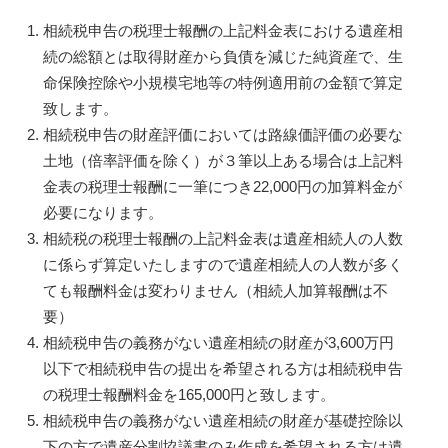
相続税申告の税理士報酬の上記料金表における遺産相
続の総額とは取得財産から負債を減じた純資産で、生
命保険控除や小規模宅地等の特例適用前の金額で算定
致します。
相続税申告の財産評価においては路線価評価の必要な
土地（倍率評価を除く）が３筆以上ある場合は上記料
金表の税理士報酬に一筆につき22,000円の加算料金が
必要になります。
相続税の税理士報酬の上記料金表は遺産相続人の人数
に係らず算定いたしますので遺産相続人の人数が多く
ても報酬料金は変わりません（相続人加算報酬は不
要）
相続税申告の義務がない遺産相続の財産が3,600万円
以下で相続税申告の提出を希望される方は相続税申告
の税理士報酬料金を165,000円と致します。
相続税申告の義務がない遺産相続の財産が基礎控除以
下の方で遺産分割協議書のみ作成を希望される方は遺