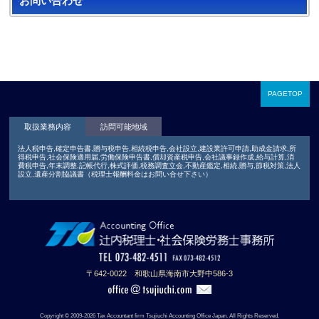
お問い合わせ
PAGETOP
取扱業務内容
訪問可能地域
法人税申告,確定申告書,贈与税申告,相続税申告,会社設立,建設業許可申請,助成金請求,所
得税申告,社会保険適用届,労働保険申告書,償却資産税申告,会社議事録作成,給与計算,消
費税申告,年末調整,記帳代行,株式評価,税務調査立会,不動産鑑定,相続,贈与,節税対策,法人
設立,遺産分割協議書（税理士報酬料金はお問い合せ下さい）
〒642-0022 和歌山県海南市大野中586-3
Copyright © 2009-2026 Tax Accountant firm Tsujiuchi Accounting Office Japan. All Rights Reserved.