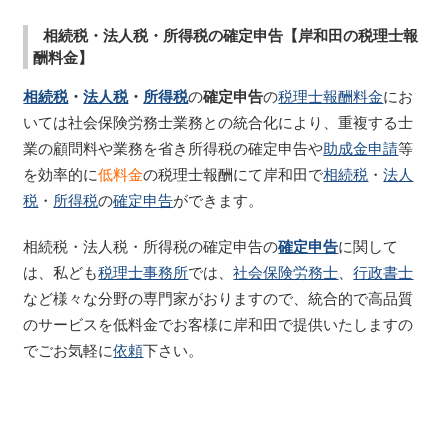
相続税・法人税・所得税の確定申告【岸和田の税理士報
酬料金】
相続税
・
法人税
・
所得税
の
確定申告
の
税理士報酬料金
にお
いては社会保険労務士業務との統合化により、重複する士
業の顧問料や業務を省き所得税の確定申告や
助成金申請
等
を効率的に
低料金
の税理士報酬にて岸和田で
相続税
・
法人
税
・
所得税
の
確定申告
ができます。
相続税・法人税・所得税の確定申告の
確定申告
に関して
は、私ども
税理士事務所
では、
社会保険労務士
、
行政書士
など様々な分野の専門家がおりますので、統合的で高品質
のサービスを低料金でお客様に岸和田で提供いたしますの
でごお気軽に
依頼
下さい。