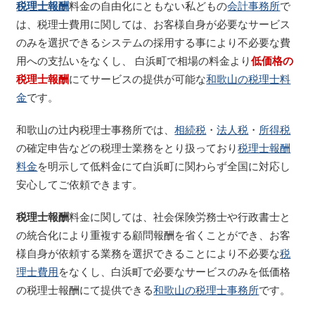
税理士報酬
料金の自由化にともない私どもの
会計事務所
で
は、税理士費用に関しては、お客様自身が必要なサービス
のみを選択できるシステムの採用する事により不必要な費
用への支払いをなくし、 白浜町で相場の料金より
低価格の
税理士報酬
にてサービスの提供が可能な
和歌山の税理士料
金
です。
和歌山の辻内税理士事務所では、
相続税
・
法人税
・
所得税
の確定申告などの税理士業務をとり扱っており
税理士報酬
料金
を明示して低料金にて白浜町に関わらず全国に対応し
安心してご依頼できます。
税理士報酬
料金に関しては、社会保険労務士や行政書士と
の統合化により重複する顧問報酬を省くことができ、お客
様自身が依頼する業務を選択できることにより不必要な
税
理士費用
をなくし、白浜町で必要なサービスのみを低価格
の税理士報酬にて提供できる
和歌山の税理士事務所
です。