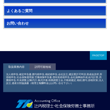
よくあるご質問
お問い合わせ
PAGETOP
取扱業務内容
訪問可能地域
法人税申告,確定申告書,贈与税申告,相続税申告,会社設立,建設業許可申請,助成金請求,所
得税申告,社会保険適用届,労働保険申告書,償却資産税申告,会社議事録作成,給与計算,消
費税申告,年末調整,記帳代行,株式評価,税務調査立会,不動産鑑定,相続,贈与,節税対策,法人
設立,遺産分割協議書（税理士報酬料金はお問い合せ下さい）