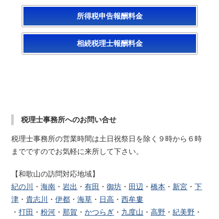
所得税申告報酬料金
相続税理士報酬料金
税理士事務所へのお問い合せ
税理士事務所の営業時間は土日祝祭日を除く９時から６時
までですのでお気軽に来所して下さい。
【和歌山の訪問対応地域】
紀の川
・
海南
・
岩出
・
有田
・
御坊
・
田辺
・
橋本
・
新宮
・
下
津
・
貴志川
・
伊都
・
海草
・
日高
・
西牟婁
・
打田
・
粉河
・
那賀
・
かつらぎ
・
九度山
・
高野
・
紀美野
・