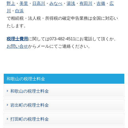
野上
・
美里
・
日高川
・
みなべ
・
湯浅
・
有田川
・
吉備
・
広
川
・
白浜
で相続税・法人税・所得税の確定申告業務は全国に対応い
たします。
税理士費用
に関しては073-482-4511にお電話して頂くか、
お問い合せ
からメールにてご連絡ください。
和歌山の税理士料金
和歌山の税理士料金
岩出町の税理士料金
打田町の税理士料金