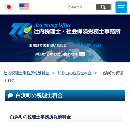
Togg
Japanese
English
navi
お電話でのお問い合
WEBからのお問い合わせはこ
ちら
辻内税理士事務所報酬料金
>
和歌山の税理士料金
>
白浜町の税理
士料金
白浜町の税理士料金
白浜町の税理士事務所報酬料金