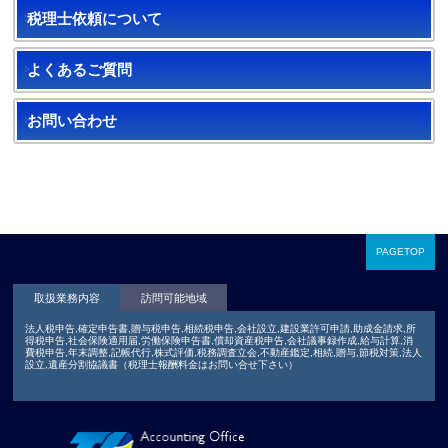
税理士依頼について
よくあるご質問
お問い合わせ
PAGETOP
取扱業務内容
訪問可能地域
法人税申告,確定申告書,贈与税申告,相続税申告,会社設立,建設業許可申請,助成金請求,所
得税申告,社会保険適用届,労働保険申告書,償却資産税申告,会社議事録作成,給与計算,消
費税申告,年末調整,記帳代行,株式評価,税務調査立会,不動産鑑定,相続,贈与,節税対策,法人
設立,遺産分割協議書（税理士報酬料金はお問い合せ下さい）