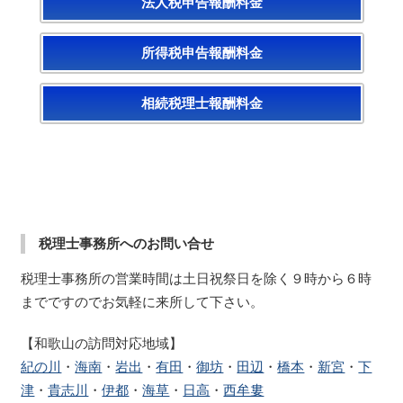
法人税申告報酬料金
所得税申告報酬料金
相続税理士報酬料金
税理士事務所へのお問い合せ
税理士事務所の営業時間は土日祝祭日を除く９時から６時
までですのでお気軽に来所して下さい。
【和歌山の訪問対応地域】
紀の川
・
海南
・
岩出
・
有田
・
御坊
・
田辺
・
橋本
・
新宮
・
下
津
・
貴志川
・
伊都
・
海草
・
日高
・
西牟婁