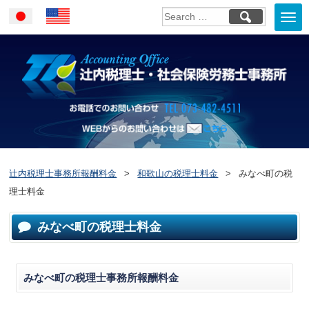
Togg
Japanese
English
navi
お電話でのお問い合
WEBからのお問い合わせはこ
ちら
辻内税理士事務所報酬料金
>
和歌山の税理士料金
>
みなべ町の税
理士料金
みなべ町の税理士料金
みなべ町の税理士事務所報酬料金