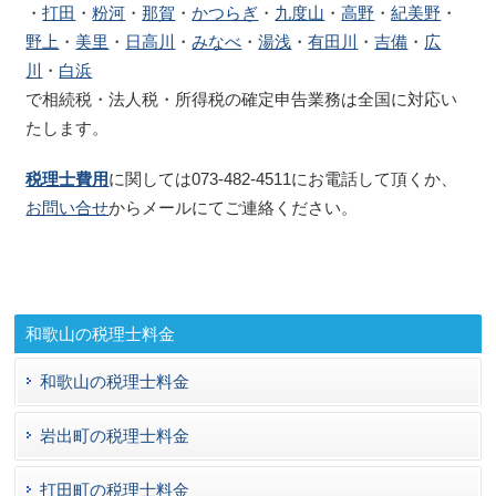
・
打田
・
粉河
・
那賀
・
かつらぎ
・
九度山
・
高野
・
紀美野
・
野上
・
美里
・
日高川
・
みなべ
・
湯浅
・
有田川
・
吉備
・
広
川
・
白浜
で相続税・法人税・所得税の確定申告業務は全国に対応い
たします。
税理士費用
に関しては073-482-4511にお電話して頂くか、
お問い合せ
からメールにてご連絡ください。
和歌山の税理士料金
和歌山の税理士料金
岩出町の税理士料金
打田町の税理士料金