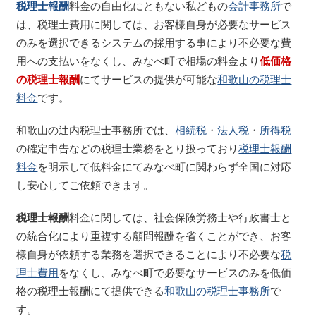
税理士報酬
料金の自由化にともない私どもの
会計事務所
で
は、税理士費用に関しては、お客様自身が必要なサービス
のみを選択できるシステムの採用する事により不必要な費
用への支払いをなくし、みなべ町で相場の料金より
低価格
の税理士報酬
にてサービスの提供が可能な
和歌山の税理士
料金
です。
和歌山の辻内税理士事務所では、
相続税
・
法人税
・
所得税
の確定申告などの税理士業務をとり扱っており
税理士報酬
料金
を明示して低料金にてみなべ町に関わらず全国に対応
し安心してご依頼できます。
税理士報酬
料金に関しては、社会保険労務士や行政書士と
の統合化により重複する顧問報酬を省くことができ、お客
様自身が依頼する業務を選択できることにより不必要な
税
理士費用
をなくし、みなべ町で必要なサービスのみを低価
格の税理士報酬にて提供できる
和歌山の税理士事務所
で
す。